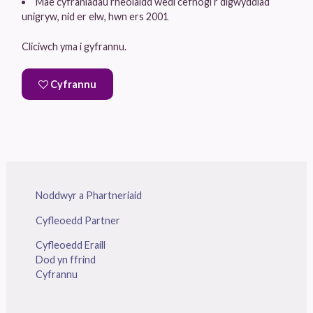
Mae cyfraniadau rheolaidd wedi cefnogi’r digwyddiad
unigryw, nid er elw, hwn ers 2001
Cliciwch yma i gyfrannu.
Cyfrannu
Noddwyr a Phartneriaid
Cyfleoedd Partner
Cyfleoedd Eraill
Dod yn ffrind
Cyfrannu