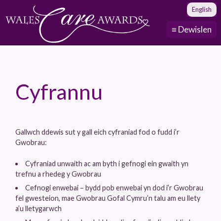
English
≡ Dewislen
Cyfrannu
Gallwch ddewis sut y gall eich cyfraniad fod o fudd i’r
Gwobrau:
Cyfraniad unwaith ac am byth i gefnogi ein gwaith yn
trefnu a rhedeg y Gwobrau
Cefnogi enwebai – bydd pob enwebai yn dod i’r Gwobrau
fel gwesteion, mae Gwobrau Gofal Cymru’n talu am eu llety
a’u lletygarwch