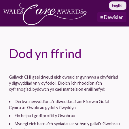
English
≡ Dewislen
Dod yn ffrind
Gallwch CHI gael dweud eich dweud ar gynnwys a chyfeiriad
y digwyddiad yn y dyfodol. Diolch i’ch rhoddion a’ch
cyfranogiad, byddwch yn cael manteision eraill hefyd:
Derbyn newyddion a’r diweddaraf am Fforwm Gofal
Cymru a’r Gwobrau gydol y flwyddyn
Ein helpu i godi proffil y Gwobrau
Mynegi eich barn a’ch syniadau ar yr hyn y gallai’r Gwobrau