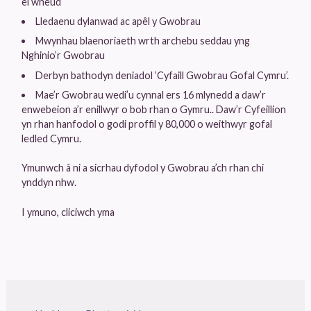
ei wneud
Lledaenu dylanwad ac apêl y Gwobrau
Mwynhau blaenoriaeth wrth archebu seddau yng
Nghinio’r Gwobrau
Derbyn bathodyn deniadol ‘Cyfaill Gwobrau Gofal Cymru’.
Mae’r Gwobrau wedi’u cynnal ers 16 mlynedd a daw’r
enwebeion a’r enillwyr o bob rhan o Gymru.. Daw’r Cyfeillion
yn rhan hanfodol o godi proffil y 80,000 o weithwyr gofal
ledled Cymru.
Ymunwch â ni a sicrhau dyfodol y Gwobrau a’ch rhan chi
ynddyn nhw.
I ymuno, cliciwch yma