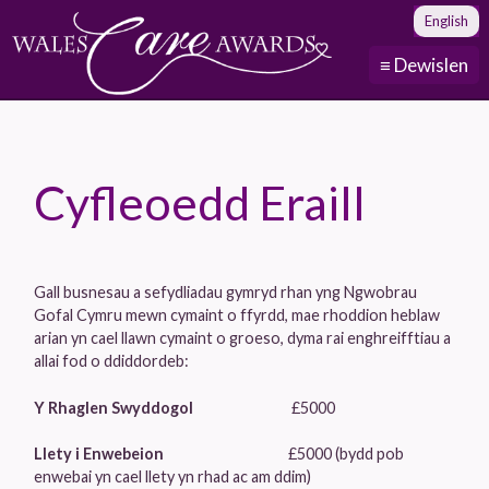
English
≡ Dewislen
Cyfleoedd Eraill
Gall busnesau a sefydliadau gymryd rhan yng Ngwobrau
Gofal Cymru mewn cymaint o ffyrdd, mae rhoddion heblaw
arian yn cael llawn cymaint o groeso, dyma rai enghreifftiau a
allai fod o ddiddordeb:
Y Rhaglen Swyddogol
£5000
Llety i Enwebeion
£5000 (bydd pob
enwebai yn cael llety yn rhad ac am ddim)