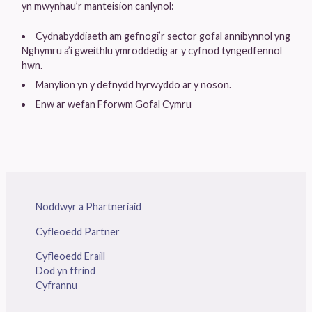
yn mwynhau’r manteision canlynol:
Cydnabyddiaeth am gefnogi’r sector gofal annibynnol yng
Nghymru a’i gweithlu ymroddedig ar y cyfnod tyngedfennol
hwn.
Manylion yn y defnydd hyrwyddo ar y noson.
Enw ar wefan Fforwm Gofal Cymru
Noddwyr a Phartneriaid
Cyfleoedd Partner
Cyfleoedd Eraill
Dod yn ffrind
Cyfrannu