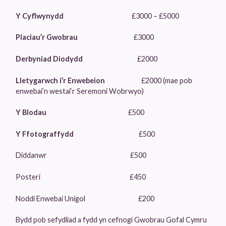
Y Cyflwynydd
£3000 – £5000
Placiau’r Gwobrau
£3000
Derbyniad Diodydd
£2000
Lletygarwch i’r Enwebeion
£2000 (mae pob
enwebai’n westai‘r Seremoni Wobrwyo)
Y Blodau
£500
Y Ffotograffydd
£500
Diddanwr £500
Posteri £450
Noddi Enwebai Unigol £200
Bydd pob sefydliad a fydd yn cefnogi Gwobrau Gofal Cymru